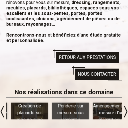
rénovons pour vous sur mesure,
dressing, rangements,
meubles, placards, bibliothèques, espaces sous vos
escaliers et les sous-pentes, portes, portes
coulissantes, cloisons, agencement de pièces ou de
bureaux, rayonnages…
Rencontrons-nous
et
bénéficiez d'une étude gratuite
et personnalisée.
RETOUR AUX PRESTATIONS
NOUS CONTACTER
Nos réalisations dans ce domaine
t
Création de
Penderie sur
Aménagement sur
ue
placards sur
mesure sous
mesure d'un
mesure avec
rampant à
placard sous
éclairage LED
Manneville-ès-
escalier à Veules-